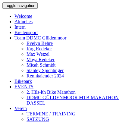
Toggle navigation
Welcome
Aktuelles
Intern
Breitensport
Team DDMC Güldenmoor
Evelyn Behre
Jörg Redeker
Max Wetzel
Maya Redeker
Micah Schmidt
Stanley Spichtinger
Rennkalender 2024
Bikepark
EVENTS
2. Hils-Ith Bike Marathon
DDMC GÜLDENMOOR MTB MARATHON
DASSEL
Verein
TERMINE / TRAINING
SATZUNG